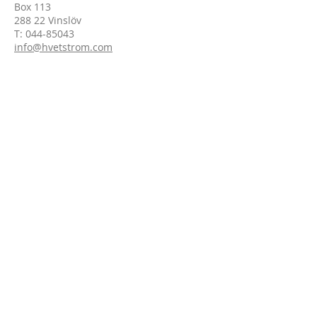
Box 113
288 22 Vinslöv
T:
044-85043
info@hvetstrom.
com
Hvetström Fastighets AB / Tel:
044-
85043
/
info@hvetstrom.com
Mina sidor